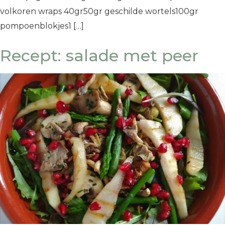
volkoren wraps 40gr50gr geschilde wortels100gr
pompoenblokjes1 […]
Recept: salade met peer