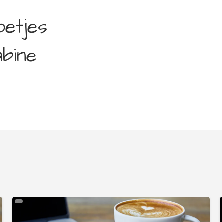
etjes
bine