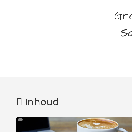
Gro
Sa
Inhoud